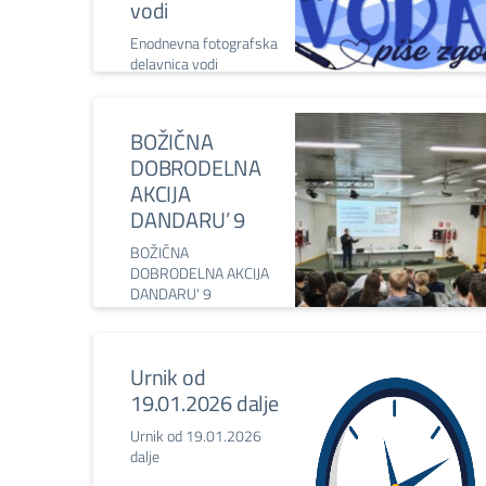
vodi
Enodnevna fotografska
delavnica vodi
udeležence po izvirih
Timave, Devinskem
gradu in Glinščici, kjer
BOŽIČNA
voda, svetloba in
DOBRODELNA
legende ustvarjajo
zgodbe.
AKCIJA
DANDARU’ 9
BOŽIČNA
DOBRODELNA AKCIJA
DANDARU' 9
Urnik od
19.01.2026 dalje
Urnik od 19.01.2026
dalje