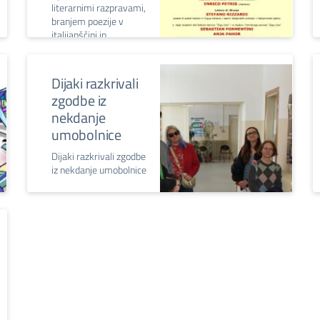
literarnimi razpravami,
branjem poezije v
italijanščini in
slovenščini ter glasbo
za harmoniko
Dijaki razkrivali
zgodbe iz
nekdanje
umobolnice
Dijaki razkrivali zgodbe
iz nekdanje umobolnice