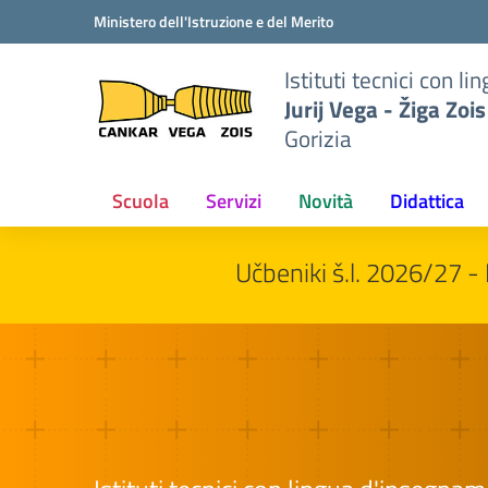
Vai ai contenuti
Vai al menu di navigazione
Vai al footer
Ministero dell'Istruzione e del Merito
to
Istituti tecnici con 
iga
Jurij Vega - Žiga Zois
Gorizia
Scuola
Servizi
Novità
Didattica
Učbeniki š.l. 2026/27 - 