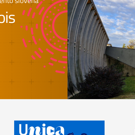
amento slovena
ois