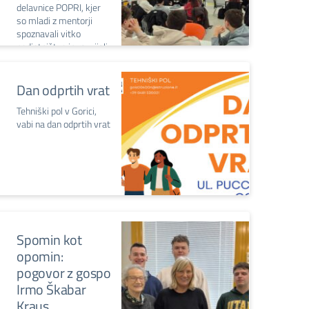
delavnice POPRI, kjer
so mladi z mentorji
spoznavali vitko
podjetništvo in razvijali
ideje za tekmovanje.
Dan odprtih vrat
Tehniški pol v Gorici,
vabi na dan odprtih vrat
Spomin kot
opomin:
pogovor z gospo
Irmo Škabar
Kraus