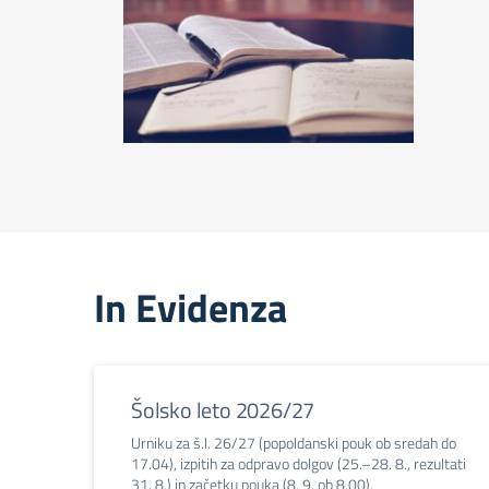
In Evidenza
Šolsko leto 2026/27
Urniku za š.l. 26/27 (popoldanski pouk ob sredah do
17.04), izpitih za odpravo dolgov (25.–28. 8., rezultati
31. 8.) in začetku pouka (8. 9. ob 8.00).