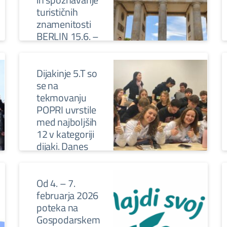
turističnih
znamenitosti
BERLIN 15.6. –
19.6.2026
PNRR – PCTO Berlin:
Dijakinje 5.T so
utrjevanje jezikovnega
znanja ter spoznavanje
se na
kulture, zgodovine in
tekmovanju
glavnih turističnih
POPRI uvrstile
znamenitosti mesta.
med najboljših
12 v kategoriji
dijaki. Danes
pitchajo v
polfinalu v PTP
v Vrtojbi
Od 4. – 7.
februarja 2026
Dijakinje 5.T so se na
poteka na
tekmovanju POPRI
uvrstile med najboljših
Gospodarskem
12 v kategoriji dijaki.