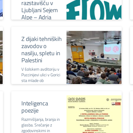
razstavišču v
Danes pitchajo v
Ljubljani Sejem
polfinalu v PTP v Vrtojbi
Alpe – Adria
Turistična zveza
Slovenije prvi dan
sejma gosti festival
Z dijaki tehniških
Več znanja za več
zavodov o
turizma: 36 šol, tudi 5.
nasilju, spletu in
razred Zois, tekmuje z
Palestini
izdelkom »Najdi svoj
flow«.
V šolskem avditoriju v
Puccinijevi ulici v Gorici
sta mlade ob
mednarodnem dnevu
za odpravo nasilja nad
ženskami nagovorili
Inteligenca
predstavnici združenja
SOS Rosa.
poezije
Razmišljanja, branja in
glasba. Srečanje z
zgodovinskimi in