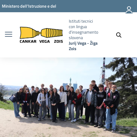
Vai ai contenuti
Vai al menu di navigazione
Vai al footer
Ministero dell'Istruzione e del
Merito
Istituti tecnici
con lingua
d'insegnamento
slovena
Jurij Vega - Žiga
Zois