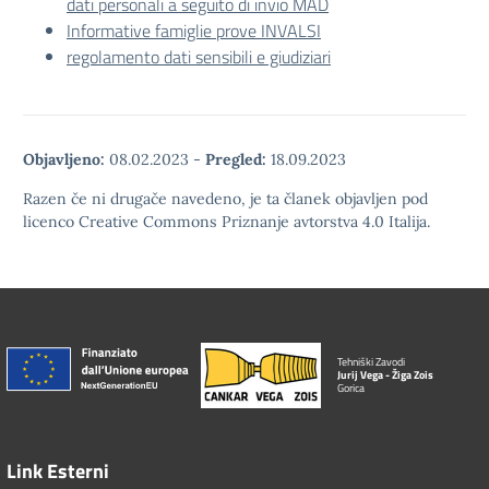
dati personali a seguito di invio MAD
Informative famiglie prove INVALSI
regolamento dati sensibili e giudiziari
Objavljeno:
08.02.2023
-
Pregled:
18.09.2023
Razen če ni drugače navedeno, je ta članek objavljen pod
licenco Creative Commons Priznanje avtorstva 4.0 Italija.
Tehniški Zavodi
Jurij Vega - Žiga Zois
Gorica
Link Esterni