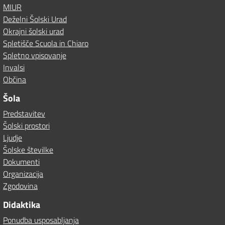
MIUR
Deželni Šolski Urad
Okrajni šolski urad
Spletišče Scuola in Chiaro
Spletno vpisovanje
Invalsi
Občina
Šola
Predstavitev
Šolski prostori
Ljudje
Šolske številke
Dokumenti
Organizacija
Zgodovina
Didaktika
Ponudba usposabljanja