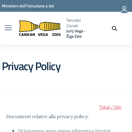
Vai ai contenuti
Vai al menu di navigazione
Vai al footer
Ministero dell'Istruzione e del
Merito
Tehniški
Zavodi
Jurij Vega -
Žiga Zois
Privacy Policy
Tiskaj / Deli
Documenti relativi alla privacy policy:
Dichiarazione presa visione informativa fornitori