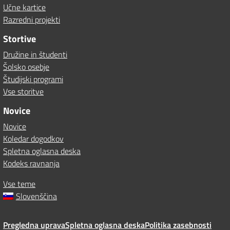
Učne kartice
Razredni projekti
Stortive
Družine in študenti
Šolsko osebje
Študijski programi
Vse storitve
Novice
Novice
Koledar dogodkov
Spletna oglasna deska
Kodeks ravnanja
Vse teme
Slovenščina
Pregledna uprava
Spletna oglasna deska
Politika zasebnosti