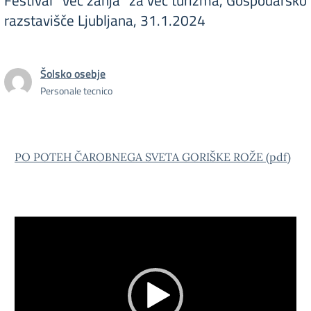
Festival "Več zanja" za več turizma, Gospodarsko
razstavišče Ljubljana, 31.1.2024
Šolsko osebje
Personale tecnico
PO POTEH ČAROBNEGA SVETA GORIŠKE ROŽE (pdf)
Video
Player