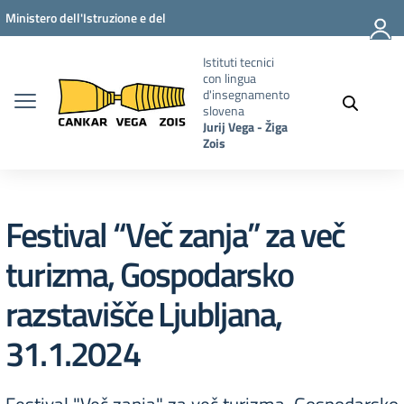
Vai ai contenuti
Vai al menu di navigazione
Vai al footer
Ministero dell'Istruzione e del
Merito
Istituti tecnici
con lingua
d'insegnamento
slovena
Jurij Vega - Žiga
Zois
Festival “Več zanja” za več
turizma, Gospodarsko
razstavišče Ljubljana,
31.1.2024