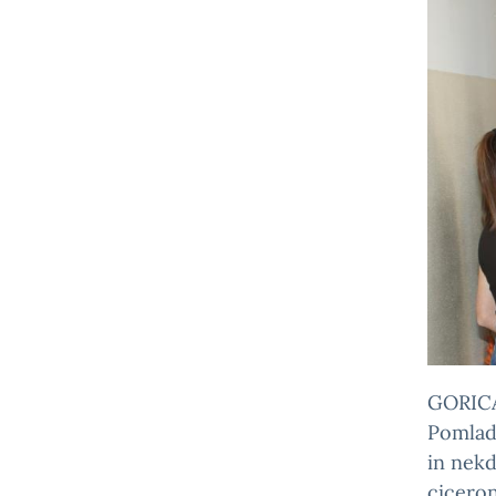
GORICA 
Pomladn
in nekd
ciceron