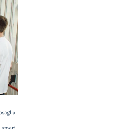
asaglia
e smeri