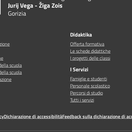
Jurij Vega - Žiga Zois
Gorizia
Didaktika
zione
Offerta formativa
Le schede didattiche
ne
I progetti delle classi
della scuola
I Servizi
della scuola
Famiglie e studenti
azione
Personale scolastico
Percorsi di studio
Tutti i servizi
cy
Dichiarazione di accessibilità
Feedback sulla dichiarazione di acc