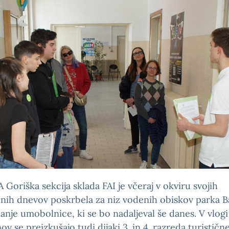
Goriška sekcija sklada FAI je včeraj v okviru svojih
ih dnevov poskrbela za niz vodenih obiskov parka B
anje umobolnice, ki se bo nadaljeval še danes. V vlogi
ov se preizkušajo tudi dijaki 3. in 4. razreda turističn