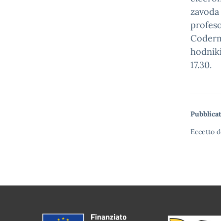
zavoda 
profeso
Coderma
hodniki
17.30.
Pubblicat
Eccetto d