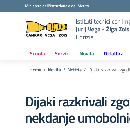
Vai ai contenuti
Vai al menu di navigazione
Vai al footer
Ministero dell'Istruzione e del Merito
to
Istituti tecnici con 
iga
Jurij Vega - Žiga Zois
Gorizia
Scuola
Servizi
Novità
Didattica
Home
Novità
Notizie
Dijaki razkrivali zgo
Dijaki razkrivali zg
nekdanje umobolni