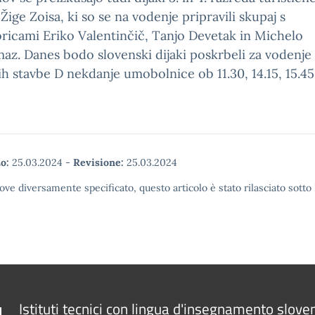
Žige Zoisa, ki so se na vodenje pripravili skupaj s
ricami Eriko Valentinčič, Tanjo Devetak in Michelo
z. Danes bodo slovenski dijaki poskrbeli za vodenje
h stavbe D nekdanje umobolnice ob 11.30, 14.15, 15.45
o:
25.03.2024
-
Revisione:
25.03.2024
ove diversamente specificato, questo articolo è stato rilasciato sott
Istituti tecnici con lingua d'insegnamento slove