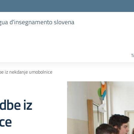
lingua d'insegnamento slovena
T
dbe iz nekdanje umobolnice
odbe iz
ce