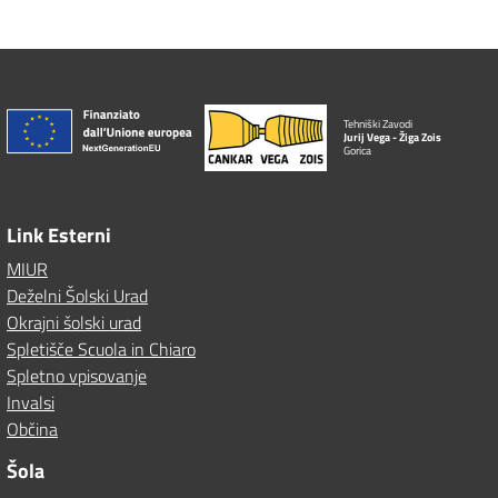
Tehniški Zavodi
Jurij Vega - Žiga Zois
Gorica
Link Esterni
MIUR
Deželni Šolski Urad
Okrajni šolski urad
Spletišče Scuola in Chiaro
Spletno vpisovanje
Invalsi
Občina
Šola