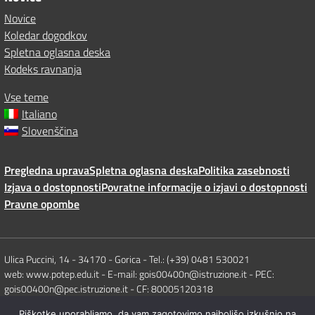
Novice
Koledar dogodkov
Spletna oglasna deska
Kodeks ravnanja
Vse teme
Italiano
Slovenščina
Pregledna uprava
Spletna oglasna deska
Politika zasebnosti
Izjava o dostopnosti
Povratne informacije o izjavi o dostopnosti
Pravne opombe
Ulica Puccini, 14 - 34170 - Gorica - Tel.: (+39) 0481 530021
web: www.potep.edu.it - E-mail: gois00400n@istruzione.it - PEC:
gois00400n@pec.istruzione.it - CF: 80005120318
Piškotke uporabljamo, da vam zagotovimo najboljšo izkušnjo na