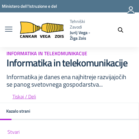
Vai ai contenuti
Vai al menu di navigazione
Vai al footer
Ministero dell'Istruzione e del
Merito
Tehniški
Zavodi
Jurij Vega -
Žiga Zois
INFORMATIKA IN TELEKOMUNIKACIJE
Informatika in telekomunikacije
Informatika je danes ena najhitreje razvijajočih
se panog svetovnega gospodarstva...
Tiskaj / Deli
Kazalo strani
Stvari