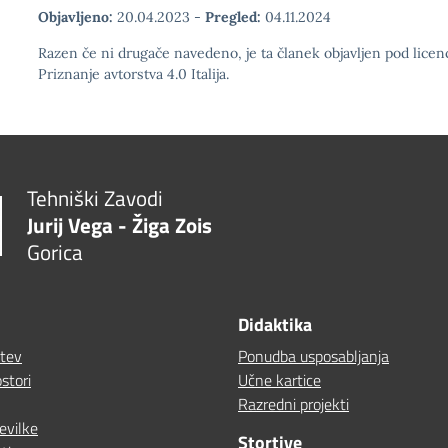
Objavljeno:
20.04.2023
-
Pregled:
04.11.2024
Razen če ni drugače navedeno, je ta članek objavljen pod lic
Priznanje avtorstva 4.0 Italija.
Tehniški Zavodi
Jurij Vega - Žiga Zois
Gorica
Didaktika
itev
Ponudba usposabljanja
stori
Učne kartice
Razredni projekti
evilke
Stortive