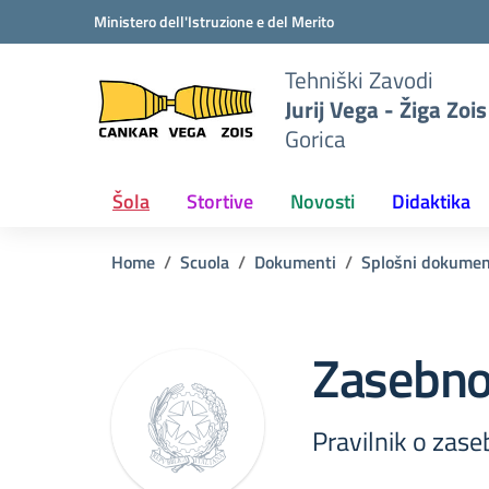
Vai ai contenuti
Vai al menu di navigazione
Vai al footer
Ministero dell'Istruzione e del Merito
Tehniški Zavodi
Jurij Vega - Žiga Zois
Gorica
Šola
Stortive
Novosti
Didaktika
Home
Scuola
Dokumenti
Splošni dokume
Zasebnos
Pravilnik o zase