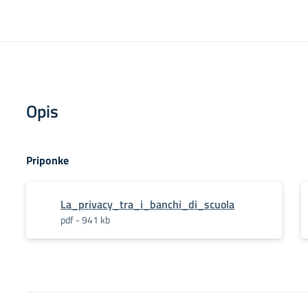
Opis
Priponke
La_privacy_tra_i_banchi_di_scuola
pdf - 941 kb