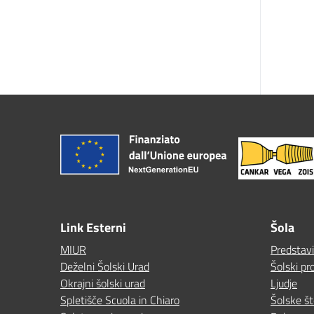
Link Esterni
Šola
MIUR
Predstav
Deželni Šolski Urad
Šolski pro
Okrajni šolski urad
Ljudje
Spletišče Scuola in Chiaro
Šolske št