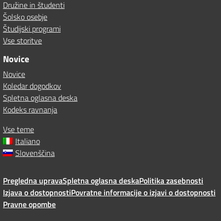
Družine in študenti
Šolsko osebje
Študijski programi
Vse storitve
Novice
Novice
Koledar dogodkov
Spletna oglasna deska
Kodeks ravnanja
Vse teme
Italiano
Slovenščina
Pregledna uprava
Spletna oglasna deska
Politika zasebnosti
Izjava o dostopnosti
Povratne informacije o izjavi o dostopnosti
Pravne opombe