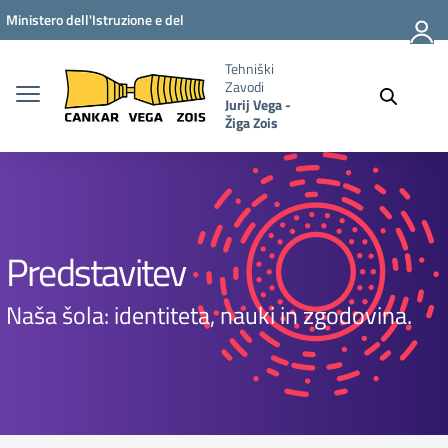
Vai ai contenuti
Vai al menu di navigazione
Vai al footer
Ministero dell'Istruzione e del
Merito
Tehniški
Zavodi
Jurij Vega -
Žiga Zois
Predstavitev
Naša šola: identiteta, nauki in zgodovina.