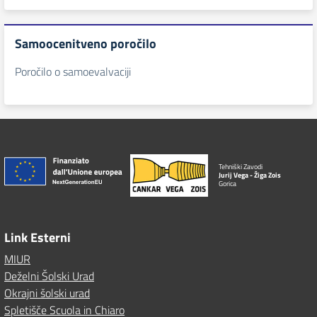
Samoocenitveno poročilo
Poročilo o samoevalvaciji
Tehniški Zavodi
Jurij Vega - Žiga Zois
Gorica
Link Esterni
MIUR
Deželni Šolski Urad
Okrajni šolski urad
Spletišče Scuola in Chiaro