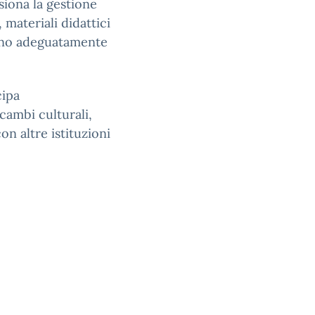
siona la gestione
, materiali didattici
iano adeguatamente
cipa
scambi culturali,
on altre istituzioni