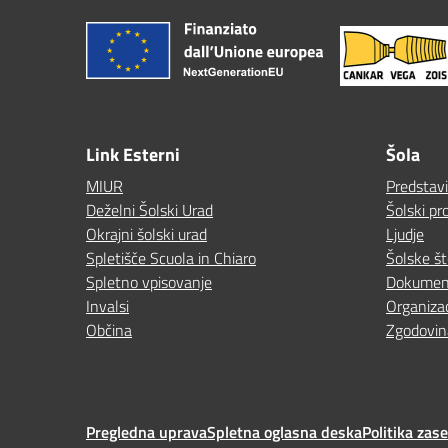
Link Esterni
Šola
MIUR
Predstav
Deželni Šolski Urad
Šolski pro
Okrajni šolski urad
Ljudje
Spletišče Scuola in Chiaro
Šolske št
Spletno vpisovanje
Dokumen
Invalsi
Organizac
Občina
Zgodovin
Pregledna uprava
Spletna oglasna deska
Politika zas