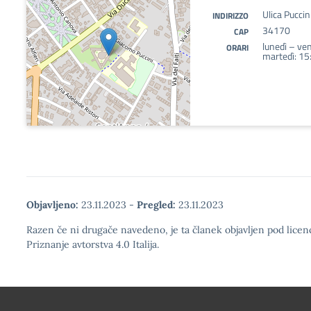
Ulica Puccin
INDIRIZZO
34170
CAP
lunedì – ve
ORARI
martedì: 1
Objavljeno:
23.11.2023
-
Pregled:
23.11.2023
Razen če ni drugače navedeno, je ta članek objavljen pod lic
Priznanje avtorstva 4.0 Italija.