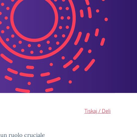
Tiskaj / Deli
e un ruolo cruciale