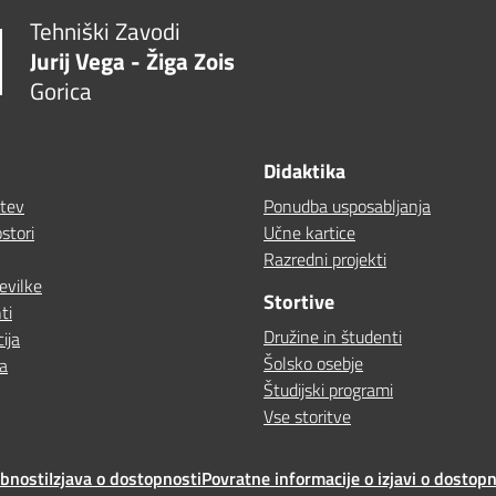
Tehniški Zavodi
Jurij Vega - Žiga Zois
Gorica
Didaktika
itev
Ponudba usposabljanja
stori
Učne kartice
Razredni projekti
evilke
Stortive
ti
Družine in študenti
ija
Šolsko osebje
a
Študijski programi
Vse storitve
ebnosti
Izjava o dostopnosti
Povratne informacije o izjavi o dostopn