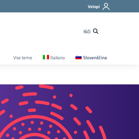
Vstopi
Išči
Vse teme
Italiano
Slovenščina