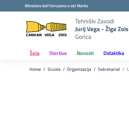
Vai ai contenuti
Vai al menu di navigazione
Vai al footer
Ministero dell'Istruzione e del Merito
Tehniški Zavodi
Jurij Vega - Žiga Zois
Gorica
Šola
Stortive
Novosti
Didaktika
Home
Scuola
Organizacija
Sekretariat
U