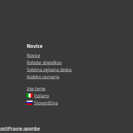
Novice
Novice
Koledar dogodkov
Spletna oglasna deska
Kodeks ravnanja
Vse teme
Italiano
Slovenščina
osti
Pravne opombe