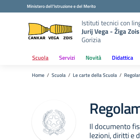
Vai ai contenuti
Vai al menu di navigazione
Vai al footer
Ministero dell'Istruzione e del Merito
to
Istituti tecnici con 
iga
Jurij Vega - Žiga Zois
Gorizia
Scuola
Servizi
Novità
Didattica
Home
Scuola
Le carte della Scuola
Regola
Regolame
Il documento fis
lezioni, diritti e