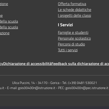
zione
Offerta formativa
Le schede didattiche
ne
I progetti delle classi
della scuola
I Servizi
della scuola
Famiglie e studenti
azione
Personale scolastico
Percorsi di studio
Tutti i servizi
cy
Dichiarazione di accessibilità
Feedback sulla dichiarazione di acc
Ulica Puccini, 14 - 34170 - Gorica - Tel.: (+39) 0481 530021
.it - E-mail: gois00400n@istruzione.it - PEC: gois00400n@pec.istruzione.i