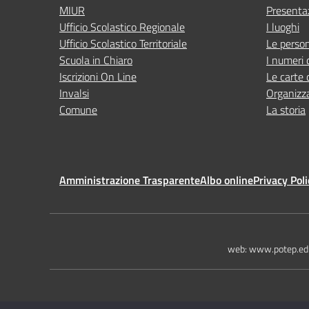
MIUR
Presenta
Ufficio Scolastico Regionale
I luoghi
Ufficio Scolastico Territoriale
Le perso
Scuola in Chiaro
I numeri 
Iscrizioni On Line
Le carte 
Invalsi
Organizz
Comune
La storia
Amministrazione Trasparente
Albo online
Privacy Poli
web: www.potep.edu