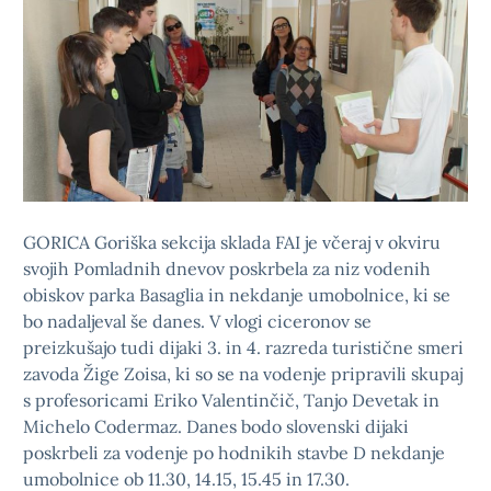
GORICA Goriška sekcija sklada FAI je včeraj v okviru
svojih Pomladnih dnevov poskrbela za niz vodenih
obiskov parka Basaglia in nekdanje umobolnice, ki se
bo nadaljeval še danes. V vlogi ciceronov se
preizkušajo tudi dijaki 3. in 4. razreda turistične smeri
zavoda Žige Zoisa, ki so se na vodenje pripravili skupaj
s profesoricami Eriko Valentinčič, Tanjo Devetak in
Michelo Codermaz. Danes bodo slovenski dijaki
poskrbeli za vodenje po hodnikih stavbe D nekdanje
umobolnice ob 11.30, 14.15, 15.45 in 17.30.