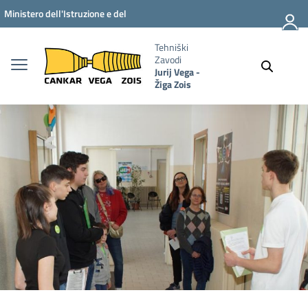
Vai ai contenuti
Vai al menu di navigazione
Vai al footer
Ministero dell'Istruzione e del
Merito
Tehniški
Zavodi
Jurij Vega -
Žiga Zois