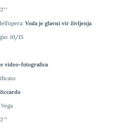
 2^
dell’opera:
Voda je glavni vir življenja
gio: 10/15
e video-fotografica
ificato
Riccardo
 Vega
 2^