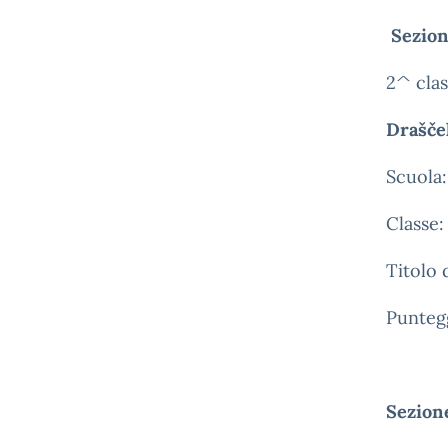
Sezion
2^ clas
Drašče
Scuola:
Classe
Titolo 
Puntegg
Sezione