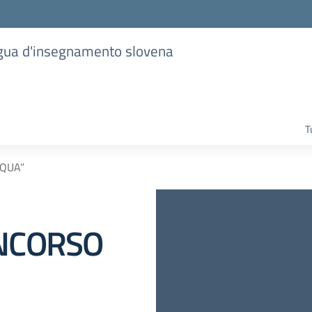
lingua d'insegnamento slovena
T
CQUA”
ONCORSO