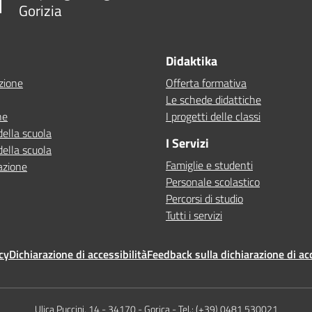
Gorizia
Didaktika
zione
Offerta formativa
Le schede didattiche
ne
I progetti delle classi
della scuola
I Servizi
della scuola
Famiglie e studenti
azione
Personale scolastico
Percorsi di studio
Tutti i servizi
cy
Dichiarazione di accessibilità
Feedback sulla dichiarazione di acc
Ulica Puccini, 14 - 34170 - Gorica - Tel.: (+39) 0481 530021