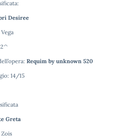
ificata:
ri Desiree
 Vega
 2^
dell’opera:
Requim by unknown 520
gio: 14/15
sificata
te Greta
 Zois