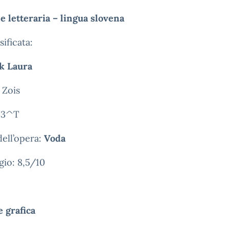
e letteraria – lingua slovena
sificata:
k Laura
 Zois
: 3^T
dell’opera:
Voda
io: 8,5/10
 grafica