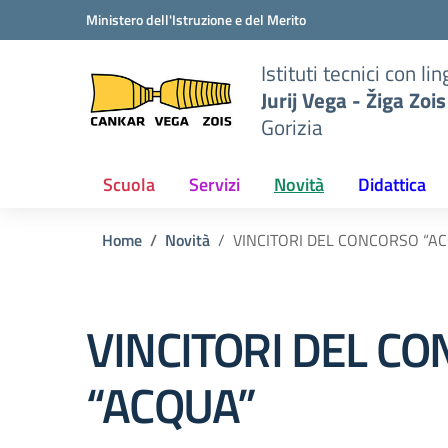
Vai ai contenuti
Vai al menu di navigazione
Vai al footer
Ministero dell'Istruzione e del Merito
to
Istituti tecnici con 
iga
Jurij Vega - Žiga Zois
Gorizia
Scuola
Servizi
Novità
Didattica
Home
Novità
VINCITORI DEL CONCORSO “A
VINCITORI DEL C
“ACQUA”