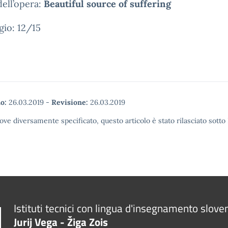
dell’opera:
Beautiful source of suffering
gio: 12/15
o:
26.03.2019
-
Revisione:
26.03.2019
ove diversamente specificato, questo articolo è stato rilasciato sott
Istituti tecnici con lingua d'insegnamento slove
Jurij Vega - Žiga Zois