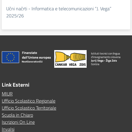
Učni načrti - Informatica e telecomunicazioni “J. Vega”
2025/26
Istituti tecnici con lingua
d'insegnamento slovena
Jurij Vega - Žiga Zois
Gorizia
Link Esterni
MIUR
Ufficio Scolastico Regionale
Ufficio Scolastico Territoriale
Scuola in Chiaro
Iscrizioni On Line
Invalsi