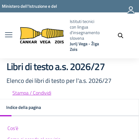
Vai ai contenuti
Vai al menu di navigazione
Vai al footer
Ministero dell'Istruzione e del
Merito
Istituti tecnici
con lingua
d'insegnamento
slovena
Jurij Vega - Žiga
Zois
Libri di testo a.s. 2026/27
Elenco dei libri di testo per l'a.s. 2026/27
Stampa / Condividi
Indice della pagina
Cos'è