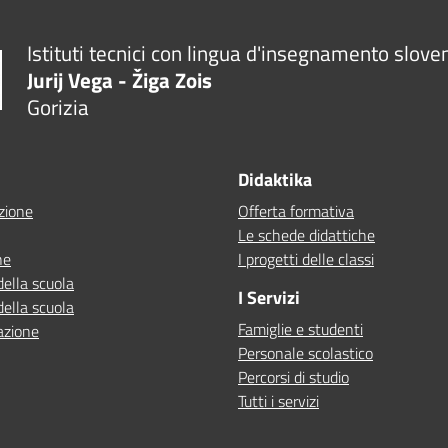
Istituti tecnici con lingua d'insegnamento slove
Jurij Vega - Žiga Zois
Gorizia
Didaktika
zione
Offerta formativa
Le schede didattiche
ne
I progetti delle classi
della scuola
I Servizi
della scuola
Famiglie e studenti
azione
Personale scolastico
Percorsi di studio
Tutti i servizi