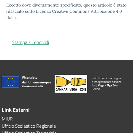
Eccetto dove diversamente specificato, questo articolo è stato
rilasciato sotto Licenza Creative Commons Attribuzione 4.0
Italia.
Stampa / Condividi
Istituti tecnici con lingua
d'insegnamento slovena
Jurij Vega - Žiga Zois
Gorizia
Link Esterni
MIUR
Ufficio Scolastico Regionale