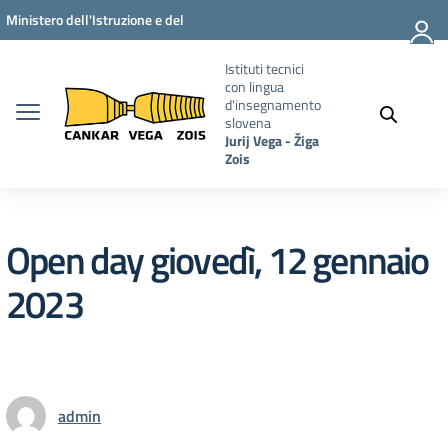
Vai ai contenuti
Vai al menu di navigazione
Vai al footer
Ministero dell'Istruzione e del
Merito
Istituti tecnici
con lingua
d'insegnamento
slovena
Jurij Vega - Žiga
Zois
Open day giovedì, 12 gennaio
2023
admin