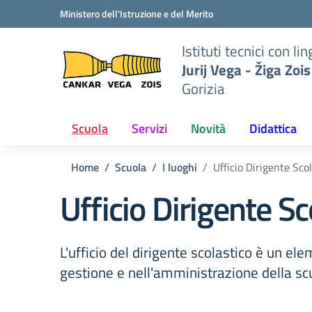
Vai ai contenuti
Vai al menu di navigazione
Vai al footer
Ministero dell'Istruzione e del Merito
to
Istituti tecnici con 
iga
Jurij Vega - Žiga Zois
Gorizia
Scuola
Servizi
Novità
Didattica
Home
Scuola
I luoghi
Ufficio Dirigente Sco
Ufficio Dirigente Sc
L'ufficio del dirigente scolastico è un el
gestione e nell'amministrazione della sc