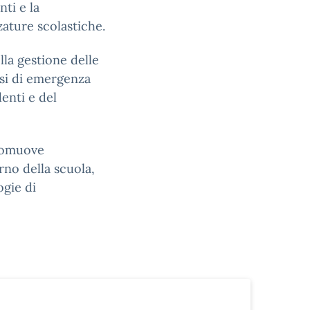
nti e la
zature scolastiche.
lla gestione delle
asi di emergenza
denti e del
promuove
erno della scuola,
gie di