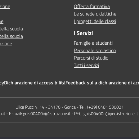
zione
Offerta formativa
Le schede didattiche
ne
I progetti delle classi
della scuola
I Servizi
della scuola
Famiglie e studenti
azione
Personale scolastico
Percorsi di studio
Tutti i servizi
cy
Dichiarazione di accessibilità
Feedback sulla dichiarazione di acc
Ulica Puccini, 14 - 34170 - Gorica - Tel.: (+39) 0481 530021
.it - E-mail: gois00400n@istruzione.it - PEC: gois00400n@pec.istruzione.i