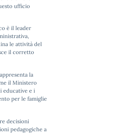
uesto ufficio
co è il leader
ministrativa,
na le attività del
ce il corretto
 rappresenta la
ome il Ministero
ni educative e i
mento per le famiglie
re decisioni
tioni pedagogiche a