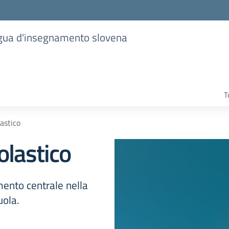
lingua d'insegnamento slovena
T
lastico
olastico
emento centrale nella
uola.