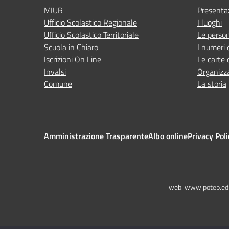
MIUR
Presenta
Ufficio Scolastico Regionale
I luoghi
Ufficio Scolastico Territoriale
Le perso
Scuola in Chiaro
I numeri 
Iscrizioni On Line
Le carte 
Invalsi
Organizz
Comune
La storia
Amministrazione Trasparente
Albo online
Privacy Poli
web: www.potep.edu