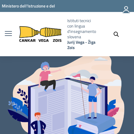
Vai ai contenuti
Vai al menu di navigazione
Vai al footer
Ministero dell'Istruzione e del
Merito
Istituti tecnici
con lingua
d'insegnamento
slovena
Jurij Vega - Žiga
Zois