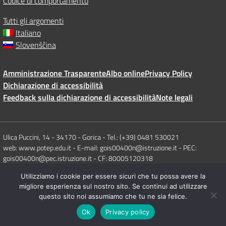
Codice di comportamento
Tutti gli argomenti
Italiano
Slovenščina
Amministrazione Trasparente
Albo online
Privacy Policy
Dichiarazione di accessibilità
Feedback sulla dichiarazione di accessibilità
Note legali
Ulica Puccini, 14 - 34170 - Gorica - Tel.: (+39) 0481 530021
web: www.potep.edu.it - E-mail: gois00400n@istruzione.it - PEC:
gois00400n@pec.istruzione.it - CF: 80005120318
Utilizziamo i cookie per essere sicuri che tu possa avere la
Concept & Design by Designers Italia
migliore esperienza sul nostro sito. Se continui ad utilizzare
questo sito noi assumiamo che tu ne sia felice.
Ok
Privacy policy