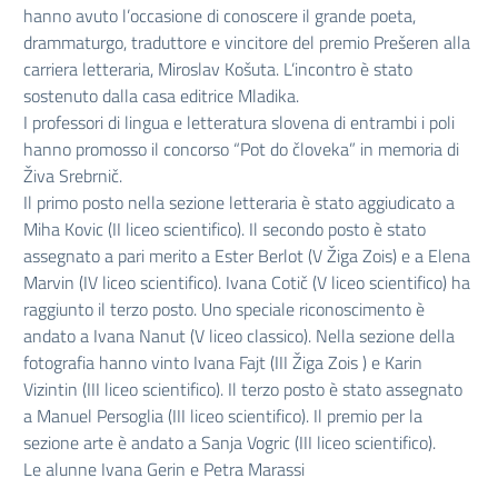
hanno avuto l’occasione di conoscere il grande poeta,
drammaturgo, traduttore e vincitore del premio Prešeren alla
carriera letteraria, Miroslav Košuta. L’incontro è stato
sostenuto dalla casa editrice Mladika.
I professori di lingua e letteratura slovena di entrambi i poli
hanno promosso il concorso “Pot do človeka” in memoria di
Živa Srebrnič.
Il primo posto nella sezione letteraria è stato aggiudicato a
Miha Kovic (II liceo scientifico). Il secondo posto è stato
assegnato a pari merito a Ester Berlot (V Žiga Zois) e a Elena
Marvin (IV liceo scientifico). Ivana Cotič (V liceo scientifico) ha
raggiunto il terzo posto. Uno speciale riconoscimento è
andato a Ivana Nanut (V liceo classico). Nella sezione della
fotografia hanno vinto Ivana Fajt (III Žiga Zois ) e Karin
Vizintin (III liceo scientifico). Il terzo posto è stato assegnato
a Manuel Persoglia (III liceo scientifico). Il premio per la
sezione arte è andato a Sanja Vogric (III liceo scientifico).
Le alunne Ivana Gerin e Petra Marassi