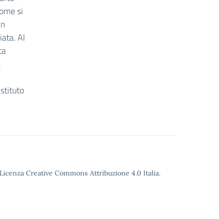
come si
in
ata. Al
ta
a
istituto
o Licenza Creative Commons Attribuzione 4.0 Italia.