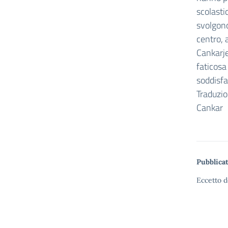
scolasti
svolgono
centro, 
Cankarje
faticosa
soddisfa
Traduzio
Cankar
Pubblicat
Eccetto d