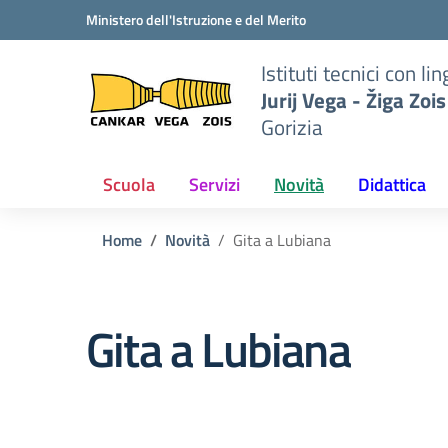
Vai ai contenuti
Vai al menu di navigazione
Vai al footer
Ministero dell'Istruzione e del Merito
to
Istituti tecnici con 
iga
Jurij Vega - Žiga Zois
Gorizia
Scuola
Servizi
Novità
Didattica
Home
Novità
Gita a Lubiana
Gita a Lubiana