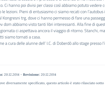
co. Ci hanno poi divisi per classi così abbiamo potuto vedere 
 le lezioni. Pieni di entusiasmo ci siamo recati con l’autobus 
al Kongresni trg, dove ci hanno permesso di fare una passeggi
v dom abbiamo visto tanti libri interessanti. Alla fine di ques
 giornata ci aspettava ancora il viaggio di ritorno. Stanchi, m
tti siamo tornati a casa.
ne a cura delle alunne dell’ I.C. di Doberdò allo stage presso l’
o:
20.12.2014
-
Revisione:
20.12.2014
ove diversamente specificato, questo articolo è stato rilasciato sott