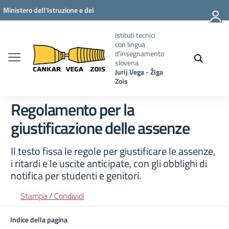
Vai ai contenuti
Vai al menu di navigazione
Vai al footer
Ministero dell'Istruzione e del
Merito
Istituti tecnici
con lingua
d'insegnamento
slovena
Jurij Vega - Žiga
Zois
Regolamento per la
giustificazione delle assenze
Il testo fissa le regole per giustificare le assenze,
i ritardi e le uscite anticipate, con gli obblighi di
notifica per studenti e genitori.
Stampa / Condividi
Indice della pagina