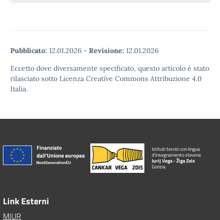
Pubblicato:
12.01.2026
-
Revisione:
12.01.2026
Eccetto dove diversamente specificato, questo articolo è stato
rilasciato sotto Licenza Creative Commons Attribuzione 4.0
Italia.
Istituti tecnici con lingua
d'insegnamento slovena
Jurij Vega - Žiga Zois
Gorizia
Link Esterni
MIUR