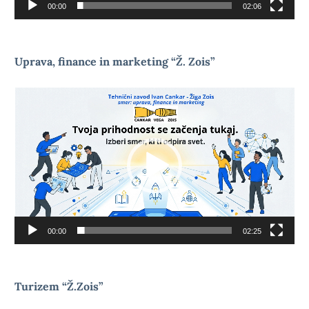
00:00
02:06
Uprava, finance in marketing “Ž. Zois”
Video
Player
00:00
02:25
Turizem “Ž.Zois”