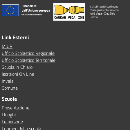
Istituti tecnici con lingua
d'insegnamento slovena
Jurij Vega - Žiga Zois
Gorizia
Link Esterni
MIUR
Ufficio Scolastico Regionale
Ufficio Scolastico Territoriale
Scuola in Chiaro
Iscrizioni On Line
Invalsi
Comune
Scuola
Presentazione
I luoghi
Le persone
I numeri della scuola