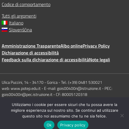
Codice di comportamento
Tutti gli argomenti
Italiano
Slovenščina
Amministrazione Trasparente
Albo online
Privacy Policy
Dichiarazione di accessibilità
Feedback sulla dichiarazione di accessibilità
Note legali
Ulica Puccini, 14 - 34170 - Gorica - Tel.: (+39) 0481 530021
web: www.potep.edu.it - E-mail: gois00400n@istruzione.it - PEC:
gois00400n@pec.istruzione.it - CF: 80005120318
Utilizziamo i cookie per essere sicuri che tu possa avere la
Concept & Design by Designers Italia
migliore esperienza sul nostro sito. Se continui ad utilizzare
questo sito noi assumiamo che tu ne sia felice.
Ok
Privacy policy