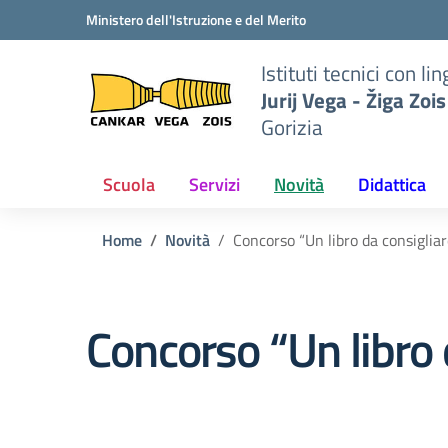
Vai ai contenuti
Vai al menu di navigazione
Vai al footer
Ministero dell'Istruzione e del Merito
to
Istituti tecnici con 
iga
Jurij Vega - Žiga Zois
Gorizia
Scuola
Servizi
Novità
Didattica
Home
Novità
Concorso “Un libro da consigliar
Concorso “Un libro 