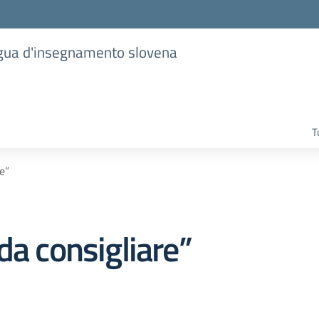
lingua d'insegnamento slovena
T
e”
da consigliare”