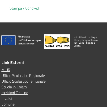
Stampa / Condividi
Istituti tecnici con lingua
d'insegnamento slovena
Jurij Vega - Žiga Zois
Gorizia
Link Esterni
MIUR
Ufficio Scolastico Regionale
Ufficio Scolastico Territoriale
Scuola in Chiaro
Iscrizioni On Line
Invalsi
Comune