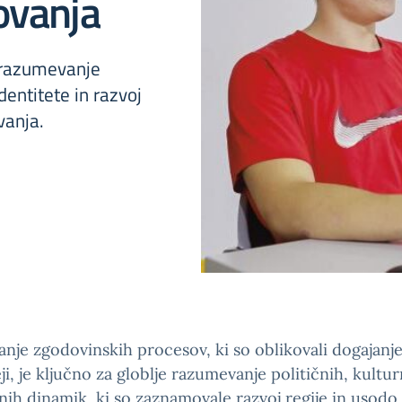
ovanja
 razumevanje
entitete in razvoj
vanja.
nje zgodovinskih procesov, ki so oblikovali dogajanj
ji, je ključno za globlje razumevanje političnih, kultur
ih dinamik, ki so zaznamovale razvoj regije in usodo