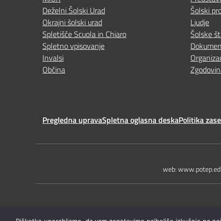
Deželni Šolski Urad
Šolski pro
Okrajni šolski urad
Ljudje
Spletišče Scuola in Chiaro
Šolske št
Spletno vpisovanje
Dokumen
Invalsi
Organizac
Občina
Zgodovin
Pregledna uprava
Spletna oglasna deska
Politika zas
web: www.potep.edu