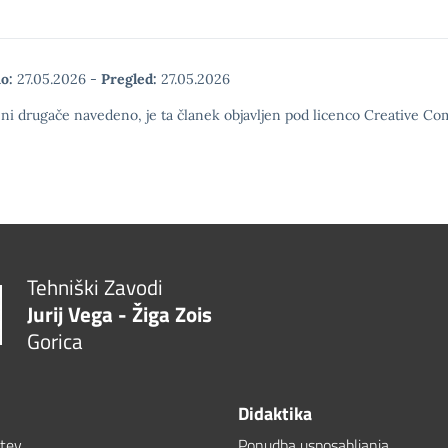
o:
27.05.2026
-
Pregled:
27.05.2026
ni drugače navedeno, je ta članek objavljen pod licenco Creative Com
Tehniški Zavodi
Jurij Vega - Žiga Zois
Gorica
Didaktika
itev
Ponudba usposabljanja