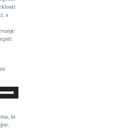
eklosti
i, s
evanje
epiti
ni
Uporabite
tipke
gor/dol
za
ma, in
povečanje
jne.
ali