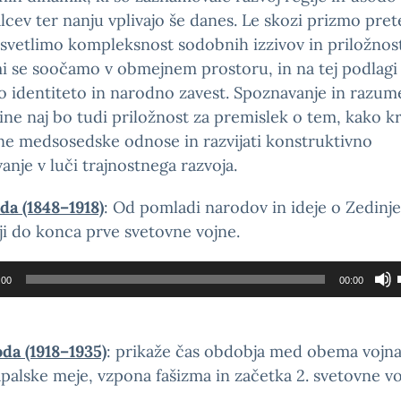
lcev ter nanju vplivajo še danes. Le skozi prizmo pret
svetlimo kompleksnost sodobnih izzivov in priložnost
i se soočamo v obmejnem prostoru, in na tej podlagi
 identiteto in narodno zavest. Spoznavanje in razum
ne naj bo tudi priložnost za premislek o tem, kako kr
ne medsosedske odnose in razvijati konstruktivno
anje v luči trajnostnega razvoja.
oda (1848–1918)
: Od pomladi narodov in ideje o Zedinje
ji do konca prve svetovne vojne.
lnik
:00
00:00
oda (1918–1935)
: prikaže čas obdobja med obema vojna
apalske meje, vzpona fašizma in začetka 2. svetovne vo