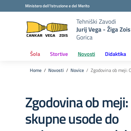
Vai ai contenuti
Vai al menu di navigazione
Vai al footer
Ministero dell'Istruzione e del Merito
Tehniški Zavodi
Jurij Vega - Žiga Zois
Gorica
Šola
Stortive
Novosti
Didaktika
Home
Novosti
Novice
Zgodovina ob meji: 
Zgodovina ob meji:
skupne usode do