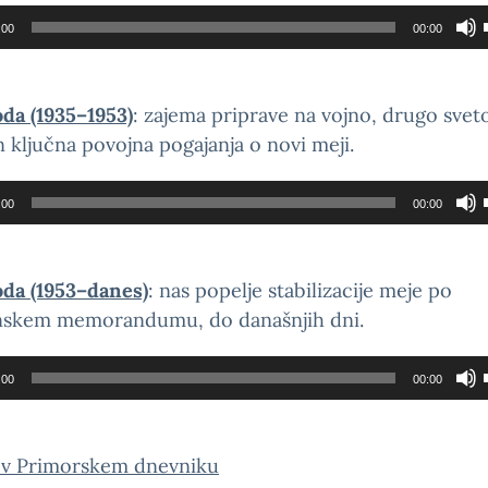
lnik
:00
00:00
oda (1935–1953)
: zajema priprave na vojno, drugo sve
n ključna povojna pogajanja o novi meji.
lnik
:00
00:00
oda (1953–danes)
: nas popelje stabilizacije meje po
skem memorandumu, do današnjih dni.
lnik
:00
00:00
 v Primorskem dnevniku