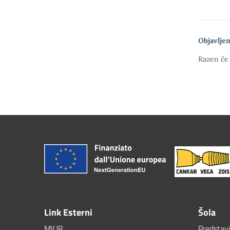
Objavljen
Razen če 
Link Esterni
Šola
MIUR
Predstav