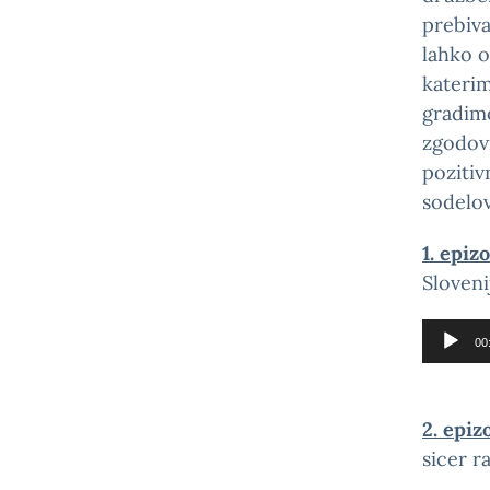
prebiva
lahko o
katerim
gradimo
zgodovi
pozitiv
sodelov
1. epiz
Sloveni
Predvaja
00
zvoka
2. epiz
sicer r