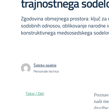
trajnostnega sodel
Zgodovina obmejnega prostora: ključ za
sodobnih odnosov, oblikovanje narodne id
konstruktivnega medsosedskega sodelo
Šolsko osebje
Personale tecnico
Tiskaj / Deli
Poznava
naši me
družben