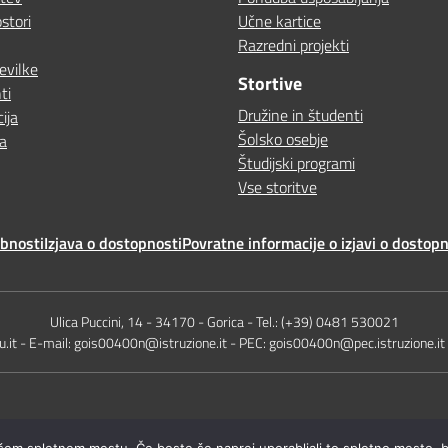
stori
Učne kartice
Razredni projekti
evilke
Stortive
ti
Družine in študenti
ija
Šolsko osebje
a
Študijski programi
Vse storitve
ebnosti
Izjava o dostopnosti
Povratne informacije o izjavi o dostopn
Ulica Puccini, 14 - 34170 - Gorica - Tel.: (+39) 0481 530021
.it - E-mail: gois00400n@istruzione.it - PEC: gois00400n@pec.istruzione.i