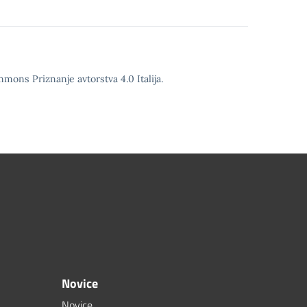
ali
zmanjševanje
glasnosti.
mons Priznanje avtorstva 4.0 Italija.
Novice
Novice