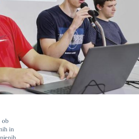
e ob
nih in
 njenih