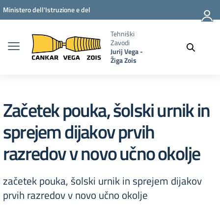
Vai ai contenuti
Vai al menu di navigazione
Vai al footer
Ministero dell'Istruzione e del
Merito
Tehniški
Zavodi
Jurij Vega -
Žiga Zois
Začetek pouka, šolski urnik in
sprejem dijakov prvih
razredov v novo učno okolje
začetek pouka, šolski urnik in sprejem dijakov
prvih razredov v novo učno okolje