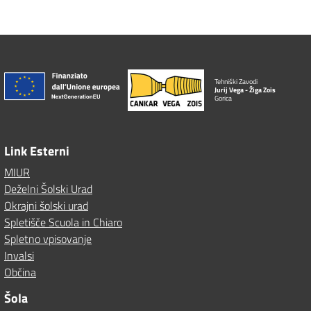
Tehniški Zavodi
Jurij Vega - Žiga Zois
Gorica
Link Esterni
MIUR
Deželni Šolski Urad
Okrajni šolski urad
Spletišče Scuola in Chiaro
Spletno vpisovanje
Invalsi
Občina
Šola