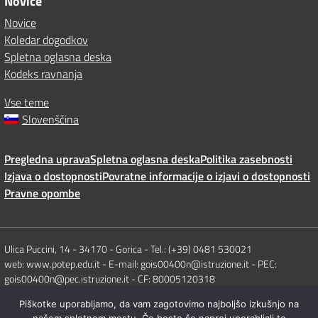
Novice
Novice
Koledar dogodkov
Spletna oglasna deska
Kodeks ravnanja
Vse teme
Slovenščina
Pregledna uprava
Spletna oglasna deska
Politika zasebnosti
Izjava o dostopnosti
Povratne informacije o izjavi o dostopnosti
Pravne opombe
Ulica Puccini, 14 - 34170 - Gorica - Tel.: (+39) 0481 530021
web: www.potep.edu.it - E-mail: gois00400n@istruzione.it - PEC:
gois00400n@pec.istruzione.it - CF: 80005120318
Piškotke uporabljamo, da vam zagotovimo najboljšo izkušnjo na