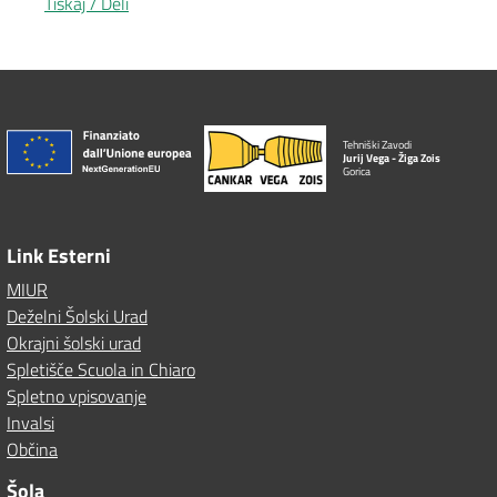
Tiskaj / Deli
Tehniški Zavodi
Jurij Vega - Žiga Zois
Gorica
Link Esterni
MIUR
Deželni Šolski Urad
Okrajni šolski urad
Spletišče Scuola in Chiaro
Spletno vpisovanje
Invalsi
Občina
Šola