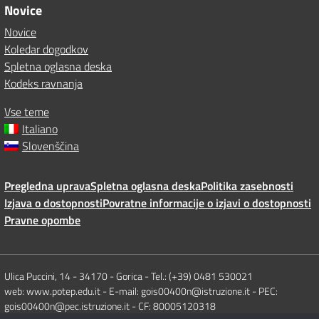
Novice
Novice
Koledar dogodkov
Spletna oglasna deska
Kodeks ravnanja
Vse teme
Italiano
Slovenščina
Pregledna uprava
Spletna oglasna deska
Politika zasebnosti
Izjava o dostopnosti
Povratne informacije o izjavi o dostopnosti
Pravne opombe
Ulica Puccini, 14 - 34170 - Gorica - Tel.: (+39) 0481 530021
web: www.potep.edu.it - E-mail: gois00400n@istruzione.it - PEC:
gois00400n@pec.istruzione.it - CF: 80005120318