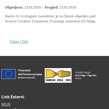
Objavljeno:
23.01.2026
-
Pregled:
23.01.2026
Razen če ni drugače navedeno, je ta članek objavljen pod
licenco Creative Commons Priznanje avtorstva 4.0 Italija.
Tiskaj / Deli
Tehniški Zavodi
Jurij Vega - Žiga Zois
Gorica
Link Esterni
MIUR