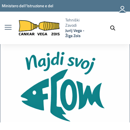
Vai ai contenuti
Vai al menu di navigazione
Vai al footer
Ministero dell'Istruzione e del
Merito
Tehniški
Zavodi
Jurij Vega -
Žiga Zois