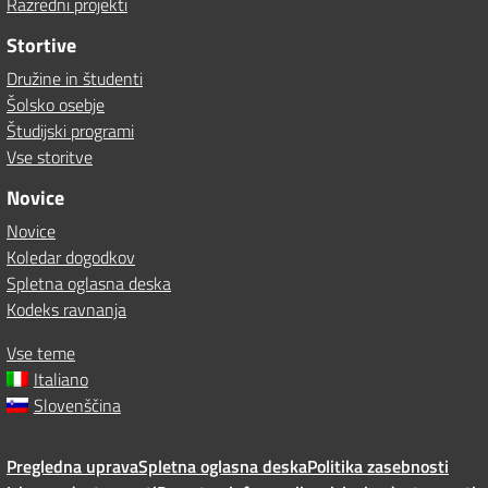
Razredni projekti
Stortive
Družine in študenti
Šolsko osebje
Študijski programi
Vse storitve
Novice
Novice
Koledar dogodkov
Spletna oglasna deska
Kodeks ravnanja
Vse teme
Italiano
Slovenščina
Pregledna uprava
Spletna oglasna deska
Politika zasebnosti