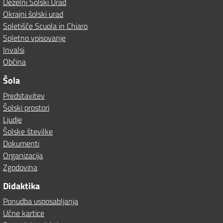
Deželni Šolski Urad
Okrajni šolski urad
Spletišče Scuola in Chiaro
Spletno vpisovanje
Invalsi
Občina
Šola
Predstavitev
Šolski prostori
Ljudje
Šolske številke
Dokumenti
Organizacija
Zgodovina
Didaktika
Ponudba usposabljanja
Učne kartice