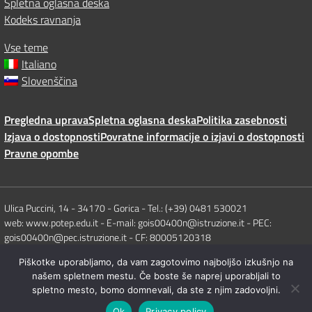
Spletna oglasna deska
Kodeks ravnanja
Vse teme
Italiano
Slovenščina
Pregledna uprava
Spletna oglasna deska
Politika zasebnosti
Izjava o dostopnosti
Povratne informacije o izjavi o dostopnosti
Pravne opombe
Ulica Puccini, 14 - 34170 - Gorica - Tel.: (+39) 0481 530021
web: www.potep.edu.it - E-mail: gois00400n@istruzione.it - PEC:
gois00400n@pec.istruzione.it - CF: 80005120318
Piškotke uporabljamo, da vam zagotovimo najboljšo izkušnjo na
Concept & Design by Designers Italia
našem spletnem mestu. Če boste še naprej uporabljali to
spletno mesto, bomo domnevali, da ste z njim zadovoljni.
Ok
Privacy policy