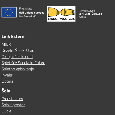
Tehniški Zavodi
Jurij Vega - Žiga Zois
Gorica
Link Esterni
MIUR
Deželni Šolski Urad
Okrajni šolski urad
Spletišče Scuola in Chiaro
Spletno vpisovanje
Invalsi
Občina
Šola
Predstavitev
Šolski prostori
Ljudje