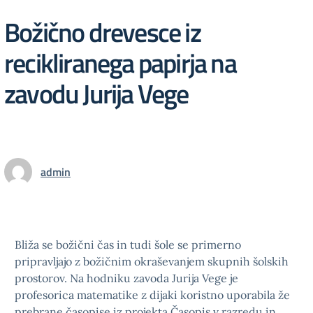
Božično drevesce iz
recikliranega papirja na
zavodu Jurija Vege
admin
Bliža se božični čas in tudi šole se primerno
pripravljajo z božičnim okraševanjem skupnih šolskih
prostorov. Na hodniku zavoda Jurija Vege je
profesorica matematike z dijaki koristno uporabila že
prebrane časopise iz projekta Časopis v razredu in