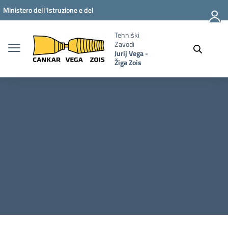
Vai ai contenuti
Vai al menu di navigazione
Vai al footer
Ministero dell'Istruzione e del
Merito
Tehniški
Zavodi
Jurij Vega -
Žiga Zois