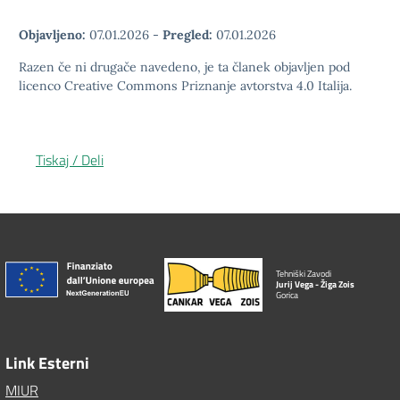
Objavljeno:
07.01.2026
-
Pregled:
07.01.2026
Razen če ni drugače navedeno, je ta članek objavljen pod
licenco Creative Commons Priznanje avtorstva 4.0 Italija.
Tiskaj / Deli
Tehniški Zavodi
Jurij Vega - Žiga Zois
Gorica
Link Esterni
MIUR