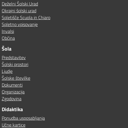
Deželni Šolski Urad
Okrajni šolski urad
Spletišče Scuola in Chiaro
Spletno vpisovanje
Invalsi
Občina
Šola
Predstavitev
Šolski prostori
Ljudje
Šolske številke
Dokumenti
Organizacija
Zgodovina
Didaktika
Ponudba usposabljanja
Učne kartice